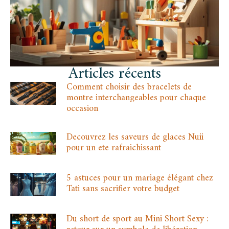
Articles récents
Comment choisir des bracelets de
montre interchangeables pour chaque
occasion
Decouvrez les saveurs de glaces Nuii
pour un ete rafraichissant
5 astuces pour un mariage élégant chez
Tati sans sacrifier votre budget
Du short de sport au Mini Short Sexy :