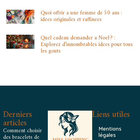
Quoi offrir a une femme de 50 ans :
idees originales et raffinees
Quel cadeau demander a Noel ? :
Explorez d’innombrables idees pour tous
les gouts
Derniers
Liens utiles
articles
Mentions
Comment choisir
légales
des bracelets de